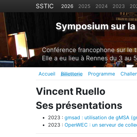
SSTIC
2026
2025
2024
2023
20
Symposium sur la 
Conférence francophone sur le th
Elle a eu lieu à Rennes du 3 au 5
Accueil
Billetterie
Programme
Challe
Vincent Ruello
Ses présentations
2023 :
gmsad : utilisation de gMSA (
2023 :
OpenWEC : un serveur de colle