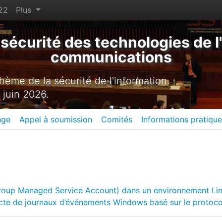
22
Plus
sécurité des technologies de l'
communications
ème de la sécurité de l'information.
 juin 2026.
nge
Appel à soumission
Comités
Informations pratiqu
group Managed Service Account) dans un environnement Li
cte de journaux d’événements Windows basé sur le protoc