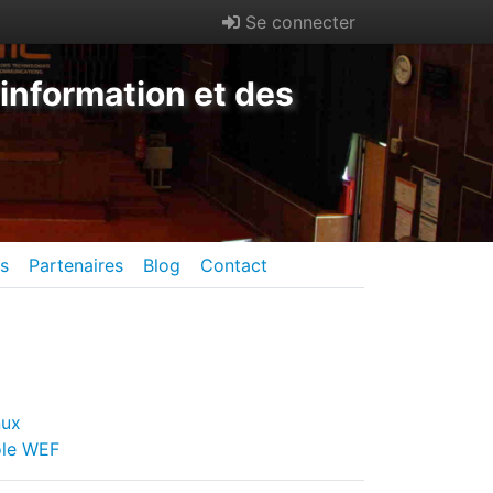
Se connecter
information et des
es
Partenaires
Blog
Contact
nux
ole WEF