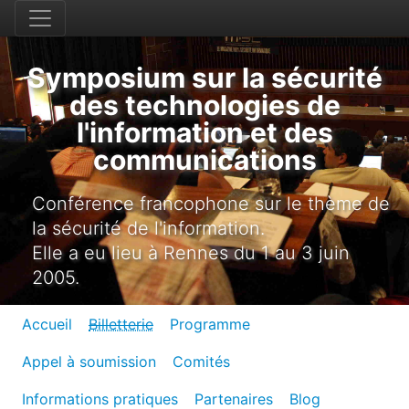
Symposium sur la sécurité
des technologies de
l'information et des
communications
Conférence francophone sur le thème de
la sécurité de l'information.
Elle a eu lieu à Rennes du 1 au 3 juin
2005.
Accueil
Billetterie
Programme
Appel à soumission
Comités
Informations pratiques
Partenaires
Blog