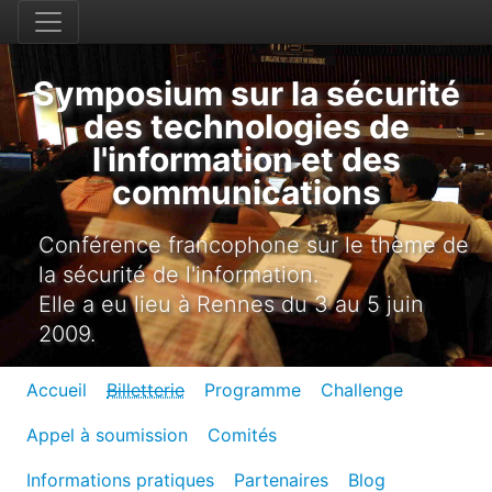
Symposium sur la sécurité
des technologies de
l'information et des
communications
Conférence francophone sur le thème de
la sécurité de l'information.
Elle a eu lieu à Rennes du 3 au 5 juin
2009.
Accueil
Billetterie
Programme
Challenge
Appel à soumission
Comités
Informations pratiques
Partenaires
Blog