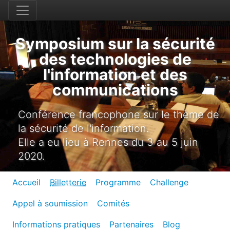
Symposium sur la sécurité
des technologies de
l'information et des
communications
Conférence francophone sur le thème de
la sécurité de l'information.
Elle a eu lieu à Rennes du 3 au 5 juin
2020.
Accueil
Billetterie
Programme
Challenge
Appel à soumission
Comités
Informations pratiques
Partenaires
Blog