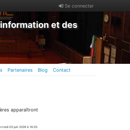
Se connecter
information et des
es
Partenaires
Blog
Contact
ères apparaîtront
ercredi 03 juin 2026 à 16:20.