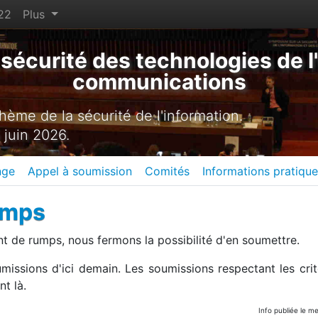
22
Plus
sécurité des technologies de l'
communications
ème de la sécurité de l'information.
 juin 2026.
nge
Appel à soumission
Comités
Informations pratiqu
umps
 de rumps, nous fermons la possibilité d'en soumettre.
missions d'ici demain. Les soumissions respectant les crit
t là.
Info publiée le m