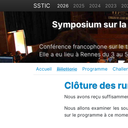
SSTIC
2026
2025
2024
2023
20
Symposium sur la 
Conférence francophone sur le th
Elle a eu lieu à Rennes du 3 au 5
Accueil
Billetterie
Programme
Challe
Clôture des r
Nous avons reçu suffisamment
Nous allons examiner les sou
sur le programme à ce momen