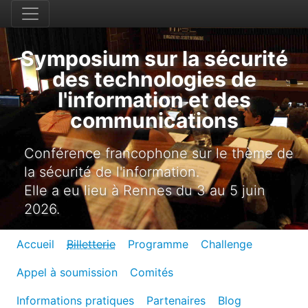
Symposium sur la sécurité
des technologies de
l'information et des
communications
Conférence francophone sur le thème de
la sécurité de l'information.
Elle a eu lieu à Rennes du 3 au 5 juin
2026.
Accueil
Billetterie
Programme
Challenge
Appel à soumission
Comités
Informations pratiques
Partenaires
Blog