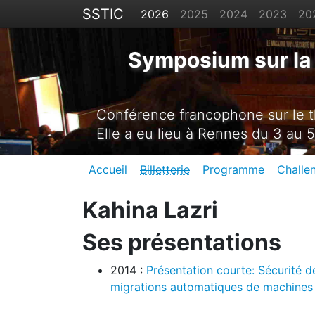
SSTIC
2026
2025
2024
2023
20
Symposium sur la 
Conférence francophone sur le th
Elle a eu lieu à Rennes du 3 au 5
Accueil
Billetterie
Programme
Challe
Kahina Lazri
Ses présentations
2014 :
Présentation courte: Sécurité d
migrations automatiques de machines 