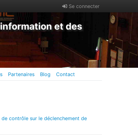
Se connecter
information et des
es
Partenaires
Blog
Contact
e de contrôle sur le déclenchement de