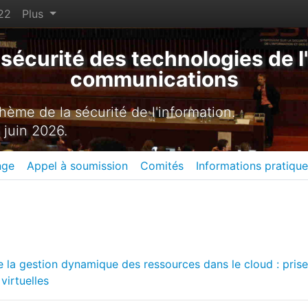
22
Plus
sécurité des technologies de l'
communications
ème de la sécurité de l'information.
 juin 2026.
nge
Appel à soumission
Comités
Informations pratiqu
e la gestion dynamique des ressources dans le cloud : pris
virtuelles