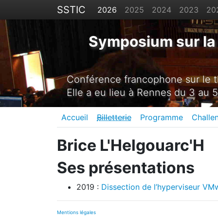
SSTIC
2026
2025
2024
2023
20
Symposium sur la 
Conférence francophone sur le th
Elle a eu lieu à Rennes du 3 au 5
Accueil
Billetterie
Programme
Challe
Brice L'Helgouarc'H
Ses présentations
2019 :
Dissection de l’hyperviseur VM
Mentions légales