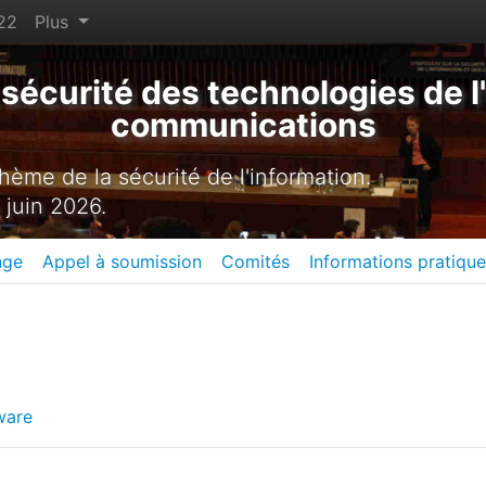
22
Plus
sécurité des technologies de l'
communications
ème de la sécurité de l'information.
 juin 2026.
nge
Appel à soumission
Comités
Informations pratiqu
ware