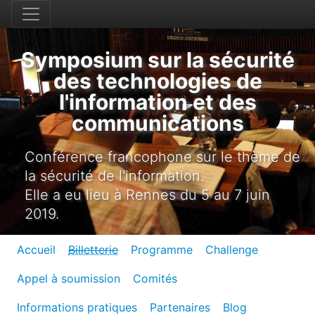
Symposium sur la sécurité
des technologies de
l'information et des
communications
Conférence francophone sur le thème de
la sécurité de l'information.
Elle a eu lieu à Rennes du 5 au 7 juin
2019.
Accueil
Billetterie
Programme
Challenge
Appel à soumission
Comités
Informations pratiques
Partenaires
Blog