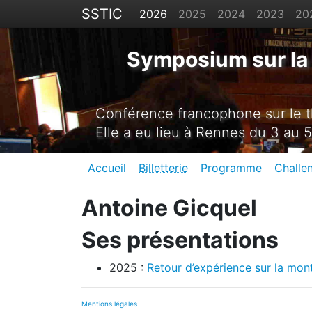
SSTIC
2026
2025
2024
2023
20
Symposium sur la 
Conférence francophone sur le th
Elle a eu lieu à Rennes du 3 au 5
Accueil
Billetterie
Programme
Challe
Antoine Gicquel
Ses présentations
2025 :
Retour d’expérience sur la mon
Mentions légales