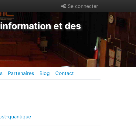
Se connecter
information et des
es
Partenaires
Blog
Contact
ost-quantique