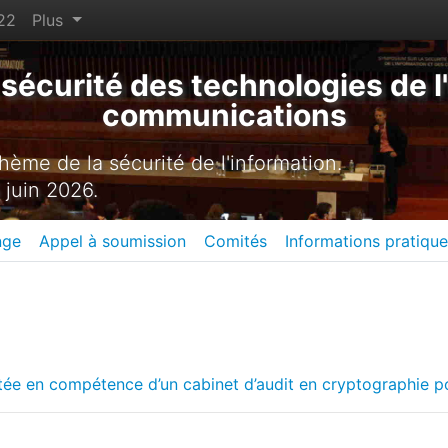
22
Plus
sécurité des technologies de l'
communications
ème de la sécurité de l'information.
 juin 2026.
nge
Appel à soumission
Comités
Informations pratiqu
tée en compétence d’un cabinet d’audit en cryptographie p