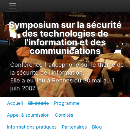
Symposium sur la sécurité
des technologies de
l'information et des
communications
Conférence francophone sur le thème de
la sécurité de l'information.
Elle a eu lieu à Rennes du 30 mai au 1
juin 2007.
Accueil
Billetterie
Programme
Appel à soumission
Comités
Informations pratiques
Partenaires
Blog