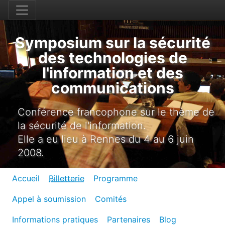
Symposium sur la sécurité
des technologies de
l'information et des
communications
Conférence francophone sur le thème de
la sécurité de l'information.
Elle a eu lieu à Rennes du 4 au 6 juin
2008.
Accueil
Billetterie
Programme
Appel à soumission
Comités
Informations pratiques
Partenaires
Blog