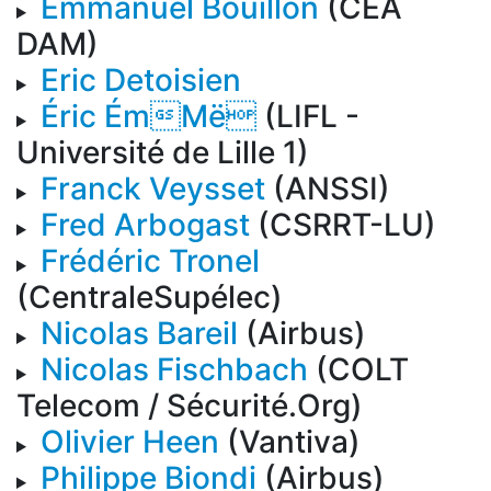
Emmanuel Bouillon
(CEA
DAM)
Eric Detoisien
Éric ÉmMë
(LIFL -
Université de Lille 1)
Franck Veysset
(ANSSI)
Fred Arbogast
(CSRRT-LU)
Frédéric Tronel
(CentraleSupélec)
Nicolas Bareil
(Airbus)
Nicolas Fischbach
(COLT
Telecom / Sécurité.Org)
Olivier Heen
(Vantiva)
Philippe Biondi
(Airbus)