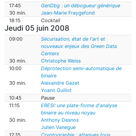
17:45
GenDbg : un débogueur générique
30 min.
Jean-Marie Fraygefond
18:15
Cocktail
Jeudi 05 juin 2008
09:00
Sécurisation, état de l'art et
nouveaux enjeux des Green Data
Centers
30 min.
Christophe Weiss
10:00
Déprotection semi-automatique de
binaire
30 min.
Alexandre Gazet
Yoann Guillot
10:45
Pause
11:15
ERESI: une plate-forme d'analyse
binaire au niveau noyau
30 min.
Anthony Desnos
Julien Vanegue
12:15
Cryptographie : attaques tous