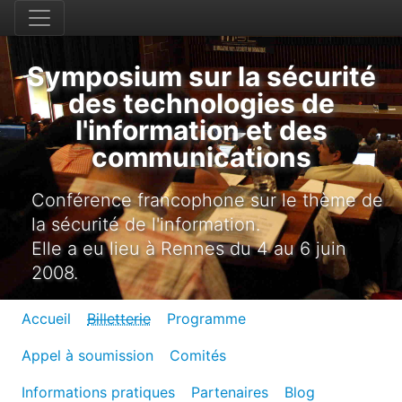
Symposium sur la sécurité
des technologies de
l'information et des
communications
Conférence francophone sur le thème de
la sécurité de l'information.
Elle a eu lieu à Rennes du 4 au 6 juin
2008.
Accueil
Billetterie
Programme
Appel à soumission
Comités
Informations pratiques
Partenaires
Blog