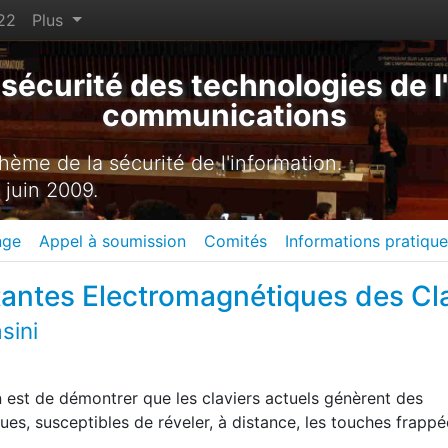
22
Plus
sécurité des technologies de l'
communications
ème de la sécurité de l'information.
 juin 2009.
nge
Appel à soumission
Comités
Informations pratiqu
tes Electromagnétiques des Clavie
sini
n est de démontrer que les claviers actuels génèrent des
s, susceptibles de réveler, à distance, les touches frappé