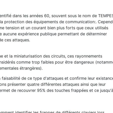
dentifié dans les années 60, souvent sous le nom de TEMPES
 la protection des équipements de communication:. Cependa
 une tension et un courant bien plus forts que ceux utilisés
iste aucune expérience publique permettant de déterminer
 de ces attaques.
ue et la miniaturisation des circuits, ces rayonnements
nsidérés comme trop faibles pour être dangereux (notamm
ementales étrangères).
faisabilité de ce type d'attaques et confirme leur existanc
ons présenter quatre différentes attaques ainsi que leur
permet de recouvrer 95% des touches frappées et ce jusqu'
ent identifier les frappes de différents claviers lors