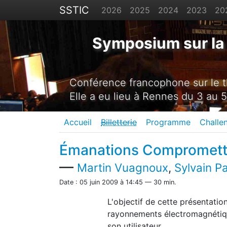
SSTIC
2026
2025
2024
2023
20
Symposium sur la 
Conférence francophone sur le th
Elle a eu lieu à Rennes du 3 au 5
Accueil
Billetterie
Programme
Challe
Émanations Compromettan
—
Martin Vuagnoux
,
Sylvain Pa
Date : 05 juin 2009 à 14:45 — 30 min.
L'objectif de cette présentatio
rayonnements électromagnétique
son utilisateur.