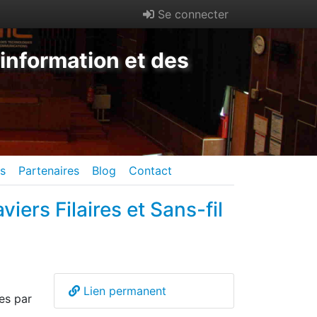
Se connecter
information et des
es
Partenaires
Blog
Contact
rs Filaires et Sans-fil
Lien permanent
es par