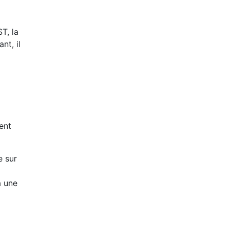
T, la
nt, il
ent
e sur
à une