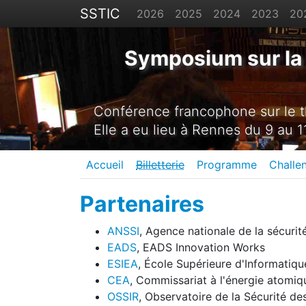
SSTIC
2026
2025
2024
2023
20
Symposium sur la 
Conférence francophone sur le th
Elle a eu lieu à Rennes du 9 au 11
Accueil
Billetterie
Programme
Challe
Partenaires
ANSSI
, Agence nationale de la sécuri
EADS
, EADS Innovation Works
ESIEA
, École Supérieure d'Informatiq
CEA
, Commissariat à l'énergie atomiq
OSSIR
, Observatoire de la Sécurité d