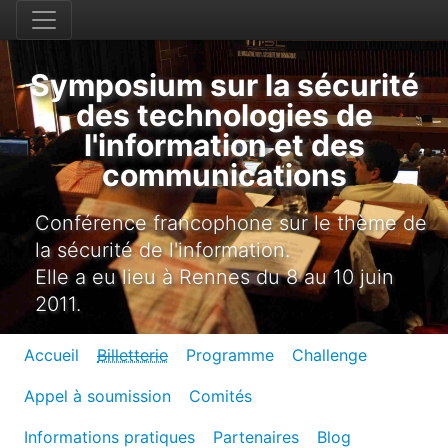
Symposium sur la sécurité
des technologies de
l'information et des
communications
Conférence francophone sur le thème de
la sécurité de l'information.
Elle a eu lieu à Rennes du 8 au 10 juin
2011.
Accueil
Billetterie
Programme
Challenge
Appel à soumission
Comités
Informations pratiques
Partenaires
Blog