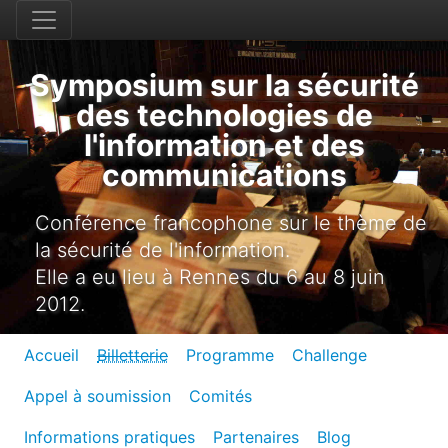
Symposium sur la sécurité
des technologies de
l'information et des
communications
Conférence francophone sur le thème de
la sécurité de l'information.
Elle a eu lieu à Rennes du 6 au 8 juin
2012.
Accueil
Billetterie
Programme
Challenge
Appel à soumission
Comités
Informations pratiques
Partenaires
Blog