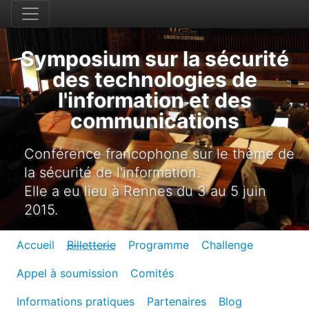
Symposium sur la sécurité
des technologies de
l'information et des
communications
Conférence francophone sur le thème de
la sécurité de l'information.
Elle a eu lieu à Rennes du 3 au 5 juin
2015.
Accueil
Billetterie
Programme
Challenge
Appel à soumission
Comités
Informations pratiques
Partenaires
Blog