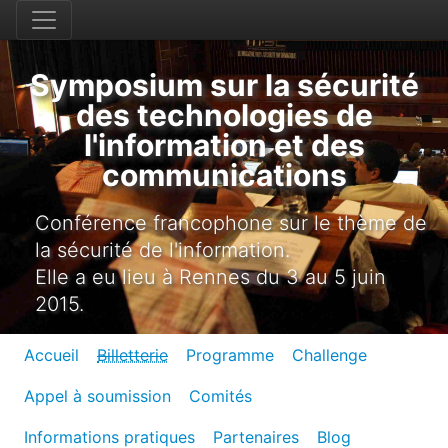
Symposium sur la sécurité
des technologies de
l'information et des
communications
Conférence francophone sur le thème de
la sécurité de l'information.
Elle a eu lieu à Rennes du 3 au 5 juin
2015.
Accueil
Billetterie
Programme
Challenge
Appel à soumission
Comités
Informations pratiques
Partenaires
Blog