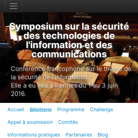
Symposium sur la sécurité
des technologies de
l'information et des
communications
Conférence francophone sur le thème de
la sécurité de l'information.
Elle a eu lieu à Rennes du 1 au 3 juin
2016.
Accueil
Billetterie
Programme
Challenge
Appel à soumission
Comités
Informations pratiques
Partenaires
Blog