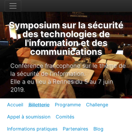
Symposium sur la sécurité
des technologies de
l'information et des
communications
Conférence francophone sur le thème de
la sécurité de l'information.
Elle a eu lieu à Rennes du 5 au 7 juin
2019.
Accueil
Billetterie
Programme
Challenge
Appel à soumission
Comités
Informations pratiques
Partenaires
Blog