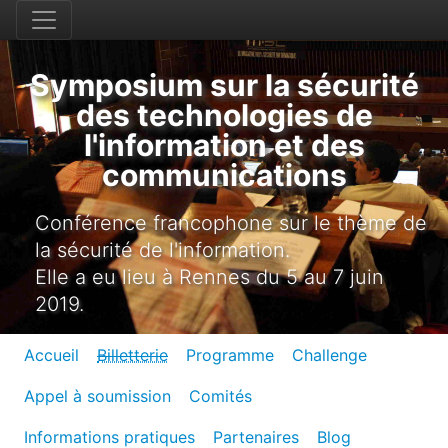
Symposium sur la sécurité
des technologies de
l'information et des
communications
Conférence francophone sur le thème de
la sécurité de l'information.
Elle a eu lieu à Rennes du 5 au 7 juin
2019.
Accueil
Billetterie
Programme
Challenge
Appel à soumission
Comités
Informations pratiques
Partenaires
Blog