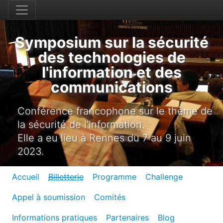
Symposium sur la sécurité
des technologies de
l'information et des
communications
Conférence francophone sur le thème de
la sécurité de l'information.
Elle a eu lieu à Rennes du 7 au 9 juin
2023.
Accueil
Billetterie
Programme
Challenge
Appel à soumission
Comités
Informations pratiques
Partenaires
Blog