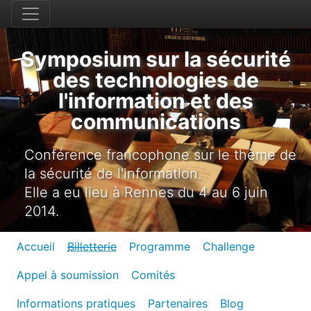
Symposium sur la sécurité
des technologies de
l'information et des
communications
Conférence francophone sur le thème de
la sécurité de l'information.
Elle a eu lieu à Rennes du 4 au 6 juin
2014.
Accueil
Billetterie
Programme
Challenge
Appel à soumission
Comités
Informations pratiques
Partenaires
Blog