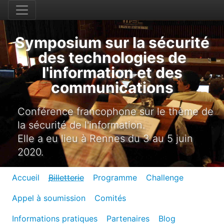
Symposium sur la sécurité
des technologies de
l'information et des
communications
Conférence francophone sur le thème de
la sécurité de l'information.
Elle a eu lieu à Rennes du 3 au 5 juin
2020.
Accueil
Billetterie
Programme
Challenge
Appel à soumission
Comités
Informations pratiques
Partenaires
Blog