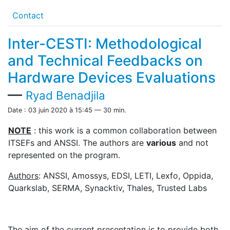
Contact
Inter-CESTI: Methodological
and Technical Feedbacks on
Hardware Devices Evaluations
—
Ryad Benadjila
Date : 03 juin 2020 à 15:45 — 30 min.
NOTE
: this work is a common collaboration between
ITSEFs and ANSSI. The authors are
various
and not
represented on the program.
Authors
: ANSSI, Amossys, EDSI, LETI, Lexfo, Oppida,
Quarkslab, SERMA, Synacktiv, Thales, Trusted Labs
The aim of the current presentation is to provide both