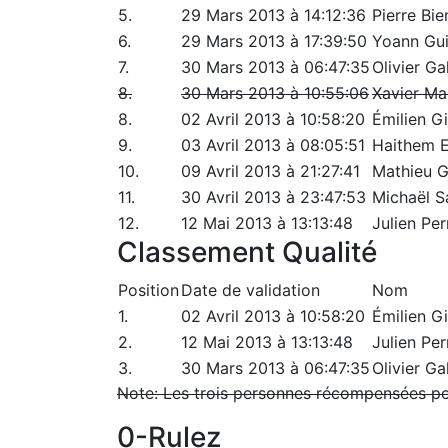
5.
29 Mars 2013 à 14:12:36
Pierre Bi
6.
29 Mars 2013 à 17:39:50
Yoann Gui
7.
30 Mars 2013 à 06:47:35
Olivier Ga
8.
30 Mars 2013 à 10:55:06
Xavier Ma
8.
02 Avril 2013 à 10:58:20
Émilien Gi
9.
03 Avril 2013 à 08:05:51
Haithem 
10.
09 Avril 2013 à 21:27:41
Mathieu 
11.
30 Avril 2013 à 23:47:53
Michaël 
12.
12 Mai 2013 à 13:13:48
Julien Per
Classement Qualité
Position
Date de validation
Nom
1.
02 Avril 2013 à 10:58:20
Émilien Gi
2.
12 Mai 2013 à 13:13:48
Julien Per
3.
30 Mars 2013 à 06:47:35
Olivier Ga
Note: Les trois personnes récompensées pour
0-Rulez