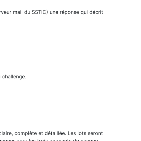
rveur mail du SSTIC) une réponse qui décrit
u challenge.
laire, complète et détaillée. Les lots seront
 gagner pour les trois gagnants de chaque