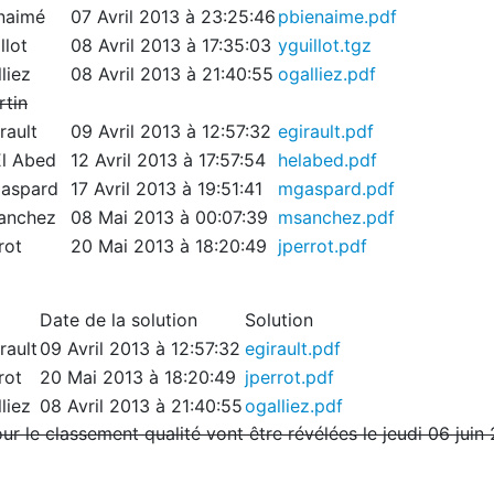
enaimé
07 Avril 2013 à 23:25:46
pbienaime.pdf
llot
08 Avril 2013 à 17:35:03
yguillot.tgz
lliez
08 Avril 2013 à 21:40:55
ogalliez.pdf
rtin
rault
09 Avril 2013 à 12:57:32
egirault.pdf
El Abed
12 Avril 2013 à 17:57:54
helabed.pdf
Gaspard
17 Avril 2013 à 19:51:41
mgaspard.pdf
Sanchez
08 Mai 2013 à 00:07:39
msanchez.pdf
rot
20 Mai 2013 à 18:20:49
jperrot.pdf
Date de la solution
Solution
rault
09 Avril 2013 à 12:57:32
egirault.pdf
rot
20 Mai 2013 à 18:20:49
jperrot.pdf
lliez
08 Avril 2013 à 21:40:55
ogalliez.pdf
 le classement qualité vont être révélées le jeudi 06 juin 