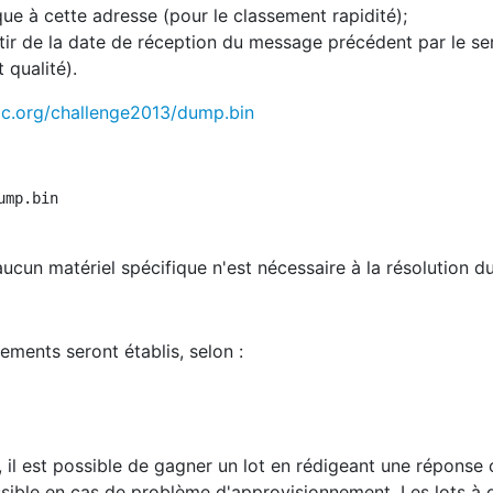
que à cette adresse (pour le classement rapidité);
tir de la date de réception du message précédent par le se
 qualité).
stic.org/challenge2013/dump.bin
aucun matériel spécifique n'est nécessaire à la résolution d
ments seront établis, selon :
 il est possible de gagner un lot en rédigeant une réponse c
ossible en cas de problème d'approvisionnement.
Les lots à