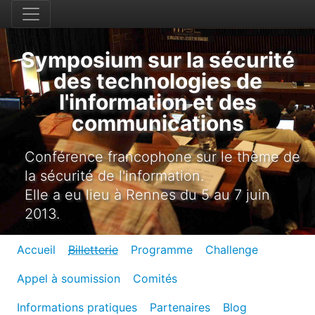
Symposium sur la sécurité
des technologies de
l'information et des
communications
Conférence francophone sur le thème de
la sécurité de l'information.
Elle a eu lieu à Rennes du 5 au 7 juin
2013.
Accueil
Billetterie
Programme
Challenge
Appel à soumission
Comités
Informations pratiques
Partenaires
Blog